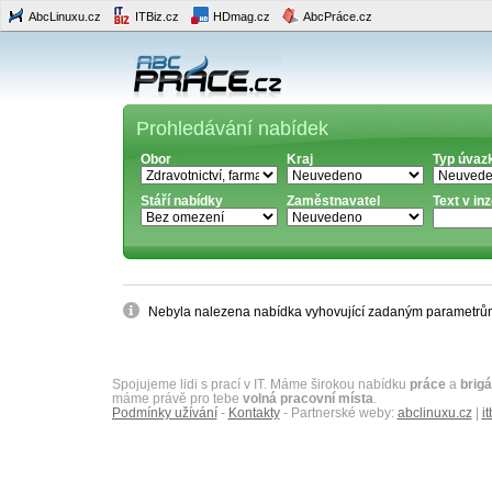
AbcLinuxu.cz
ITBiz.cz
HDmag.cz
AbcPráce.cz
Prohledávání nabídek
Obor
Kraj
Typ úvaz
Stáří nabídky
Zaměstnavatel
Text v in
Nebyla nalezena nabídka vyhovující zadaným parametrů
Spojujeme lidi s prací v IT. Máme širokou nabídku
práce
a
brig
máme právě pro tebe
volná pracovní místa
.
Podmínky užívání
-
Kontakty
- Partnerské weby:
abclinuxu.cz
|
it