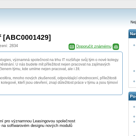
Nej
Na
ř [ABC0001429]
zení: 2834
Doporučit známému
gies, významná společnost na trhu IT rozšiřuje svůj tým o nové kolegy.
ěstnání. U nás budete mít příležitost nejen pracovat na zajímavých
 členem týmu, kde umíme nejen pracovat, ale i žít.
osféra, mnoho nových zkušeností, odpovídající ohodnocení, příležitosti
a kolegové, kteří jsou otevření, znají důležitost práce v týmu a jsou týmoví
Po
ení pro významnou Leasingovou společnost
ce na softwarovém designu nových modulů