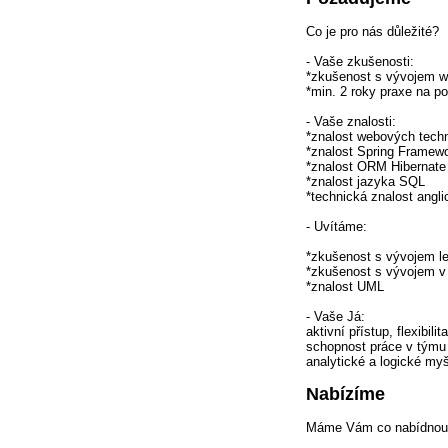
Co je pro nás důležité?
- Vaše zkušenosti:
*zkušenost s vývojem w
*min. 2 roky praxe na po
- Vaše znalosti:
*znalost webových tec
*znalost Spring Framew
*znalost ORM Hibernate
*znalost jazyka SQL
*technická znalost angl
- Uvítáme:
*zkušenost s vývojem l
*zkušenost s vývojem v
*znalost UML
- Vaše Já:
aktivní přístup, flexibilita
schopnost práce v týmu
analytické a logické myš
Nabízíme
Máme Vám co nabídnou