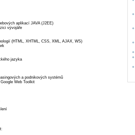
ebových aplikací JAVA (J2EE)
zici vývojáře
hnologií (HTML, XHTML, CSS, XML, AJAX, WS)
ork
ického jazyka
easingových a podnikových systémů
 Google Web Toolkit
lení
t: