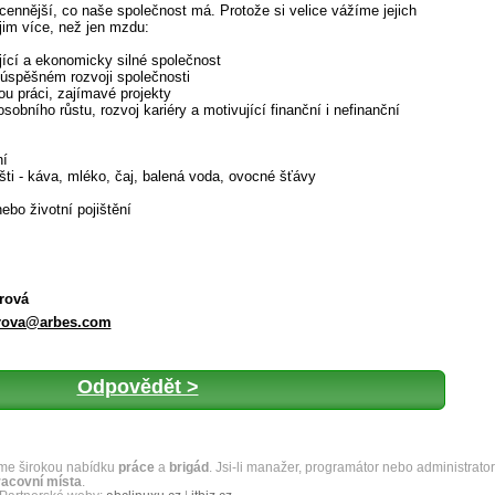
jcennější, co naše společnost má. Protože si velice vážíme jejich
jim více, než jen mzdu:
ící a ekonomicky silné společnost
 úspěšném rozvoji společnosti
u práci, zajímavé projekty
sobního růstu, rozvoj kariéry a motivující finanční i nefinanční
ní
šti - káva, mléko, čaj, balená voda, ovocné šťávy
ebo životní pojištění
rová
erova@arbes.com
Odpovědět >
Máme širokou nabídku
práce
a
brigád
. Jsi-li manažer, programátor nebo administrator
racovní místa
.