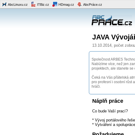
AbcLinuxu.cz
ITBiz.cz
HDmag.cz
AbcPráce.cz
JAVA Vývojá
13.10.2014, počet zobra
Společnost ARBES Technolo
Nabízíme více, než jen zam
projektech, ale stanete se
Čeká na Vás přátelská atm
pro profesní i osobní růst 
hráči.
Náplň práce
Co bude Vaší prací?
* Vývoj portálového řeš
* Vytváření a spoluprá
Požadujeme