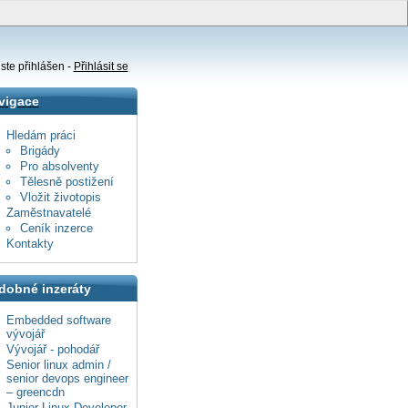
ste přihlášen -
Přihlásit se
vigace
Hledám práci
Brigády
Pro absolventy
Tělesně postižení
Vložit životopis
Zaměstnavatelé
Ceník inzerce
Kontakty
dobné inzeráty
Embedded software
vývojář
Vývojář - pohodář
Senior linux admin /
senior devops engineer
– greencdn
Junior Linux Developer