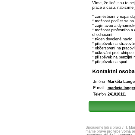
Víme, že lidé jsou to ne
práce a času, nabízíme 
* zaměstnání v expanduj
* možnost podílet se na
* zajímavou a dynamicko
* možnost profesního a o
ohodnocení
* týden dovolené navíc
* příspěvek na stravová
* občerstvení na pracovi
* očkování proti chřipce
* příspěvek na penzijní n
* příspěvek na sport
Kontaktní osoba
Jméno
Markéta Lange
E-mail
marketa.lang
Telefon
241010111
Spojujeme lidi s prací v IT. 
máme právě pro tebe
volná p