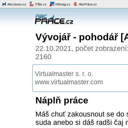
AbcLinuxu.cz
ITBiz.cz
HDmag.cz
AbcPráce.cz
Vývojář - pohodář 
22.10.2021, počet zobrazení
2160
Virtualmaster s. r. o.
www.virtualmaster.com
Náplň práce
Máš chuť zakousnout se do 
suda anebo si dáš radši čaj 