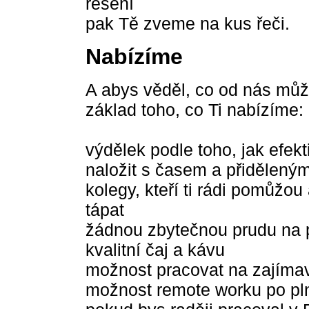
řešení
pak Tě zveme na kus řeči.
Nabízíme
A abys věděl, co od nás můž
základ toho, co Ti nabízíme:
výdělek podle toho, jak efek
naložit s časem a přidělený
kolegy, kteří ti rádi pomůžou
tápat
žádnou zbytečnou prudu na p
kvalitní čaj a kávu
možnost pracovat na zajíma
možnost remote worku po pl