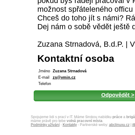
pokud bys raději pracoval v 
možnost spřáteleného officu
Chceš do toho jít s námi? R
Dej nám o sobě vědět ještě 
Zuzana Strnadová, B.d.P. | Vi
Kontaktní osoba
Jméno
Zuzana Strnadová
E-mail
zs@vmin.cz
Telefon
Odpovědět >
Spojujeme lidi s prací v IT. Máme širokou nabídku
práce
a
brig
máme právě pro tebe
volná pracovní místa
.
Podmínky užívání
-
Kontakty
- Partnerské weby:
abclinuxu.cz
|
it